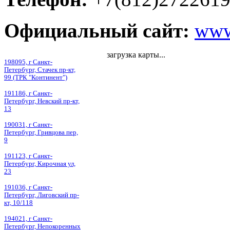
Официальный сайт:
www
загрузка карты...
198095, г Санкт-
Петербург, Стачек пр-кт,
99 (ТРК "Континент")
191186, г Санкт-
Петербург, Невский пр-кт,
13
190031, г Санкт-
Петербург, Гривцова пер,
9
191123, г Санкт-
Петербург, Кирочная ул,
23
191036, г Санкт-
Петербург, Лиговский пр-
кт, 10/118
194021, г Санкт-
Петербург, Непокоренных