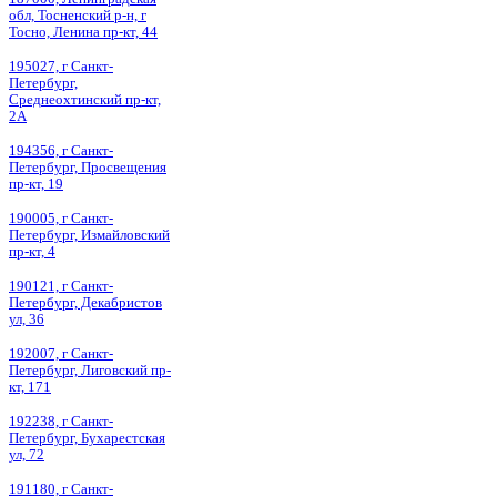
обл, Тосненский р-н, г
Тосно, Ленина пр-кт, 44
195027, г Санкт-
Петербург,
Среднеохтинский пр-кт,
2А
194356, г Санкт-
Петербург, Просвещения
пр-кт, 19
190005, г Санкт-
Петербург, Измайловский
пр-кт, 4
190121, г Санкт-
Петербург, Декабристов
ул, 36
192007, г Санкт-
Петербург, Лиговский пр-
кт, 171
192238, г Санкт-
Петербург, Бухарестская
ул, 72
191180, г Санкт-