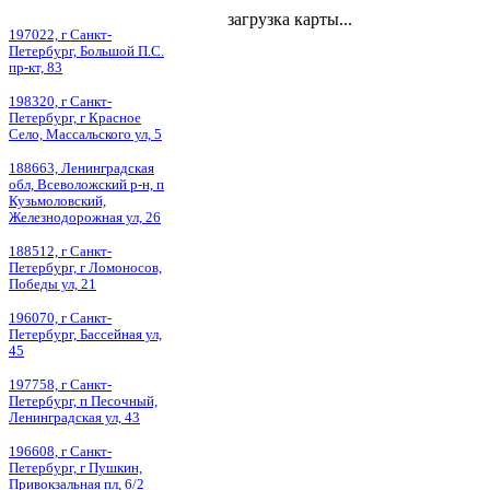
загрузка карты...
197022, г Санкт-
Петербург, Большой П.С.
пр-кт, 83
198320, г Санкт-
Петербург, г Красное
Село, Массальского ул, 5
188663, Ленинградская
обл, Всеволожский р-н, п
Кузьмоловский,
Железнодорожная ул, 26
188512, г Санкт-
Петербург, г Ломоносов,
Победы ул, 21
196070, г Санкт-
Петербург, Бассейная ул,
45
197758, г Санкт-
Петербург, п Песочный,
Ленинградская ул, 43
196608, г Санкт-
Петербург, г Пушкин,
Привокзальная пл, 6/2