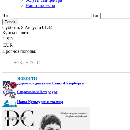
Услуги call-центра
Наши проекты
Что
Где
Суббота, 8 Августа 01:34
Курсы валют:
USD
EUR
Прогноз погоды:
Санкт-Петербург
+
13...
+
23° C
НОВОСТИ
Дорожное движение Санкт-Петербурга
Спортивный Петербург
Наша Культурная столица