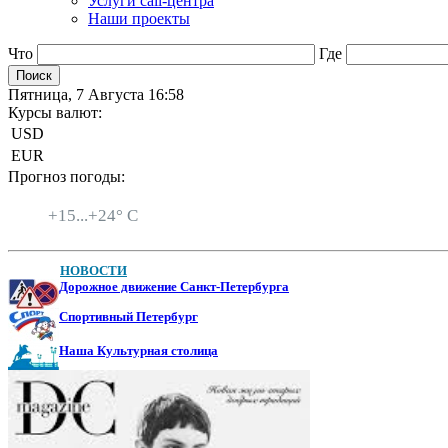
Услуги call-центра
Наши проекты
Что
Где
Пятница, 7 Августа 16:58
Курсы валют:
USD
EUR
Прогноз погоды:
Санкт-Петербург
+
15...
+
24° C
НОВОСТИ
Дорожное движение Санкт-Петербурга
Спортивный Петербург
Наша Культурная столица