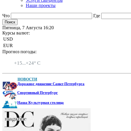
Услуги call-центра
Наши проекты
Что
Где
Пятница, 7 Августа 16:20
Курсы валют:
USD
EUR
Прогноз погоды:
Санкт-Петербург
+
15...
+
24° C
НОВОСТИ
Дорожное движение Санкт-Петербурга
Спортивный Петербург
Наша Культурная столица