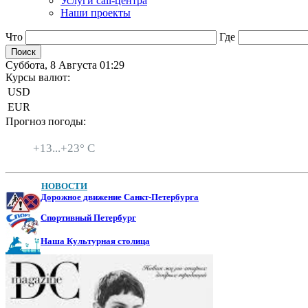
Услуги call-центра
Наши проекты
Что
Где
Суббота, 8 Августа 01:29
Курсы валют:
USD
EUR
Прогноз погоды:
Санкт-Петербург
+
13...
+
23° C
НОВОСТИ
Дорожное движение Санкт-Петербурга
Спортивный Петербург
Наша Культурная столица