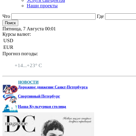
Услуги call-центра
Наши проекты
Что
Где
Пятница, 7 Августа 00:01
Курсы валют:
USD
EUR
Прогноз погоды:
Санкт-Петербург
+
14...
+
23° C
НОВОСТИ
Дорожное движение Санкт-Петербурга
Спортивный Петербург
Наша Культурная столица