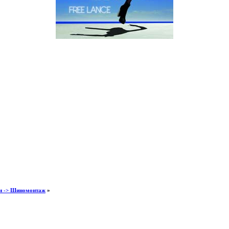
и -> Шиномонтаж
»