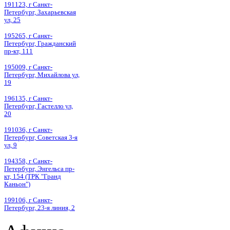
191123, г Санкт-
Петербург, Захарьевская
ул, 25
195265, г Санкт-
Петербург, Гражданский
пр-кт, 111
195009, г Санкт-
Петербург, Михайлова ул,
19
196135, г Санкт-
Петербург, Гастелло ул,
20
191036, г Санкт-
Петербург, Советская 3-я
ул, 9
194358, г Санкт-
Петербург, Энгельса пр-
кт, 154 (ТРК "Гранд
Каньон")
199106, г Санкт-
Петербург, 23-я линия, 2