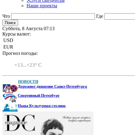
Услуги call-центра
Наши проекты
Что
Где
Суббота, 8 Августа 07:13
Курсы валют:
USD
EUR
Прогноз погоды:
Санкт-Петербург
+
13...
+
23° C
НОВОСТИ
Дорожное движение Санкт-Петербурга
Спортивный Петербург
Наша Культурная столица