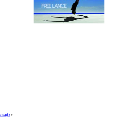
ы кафе
»