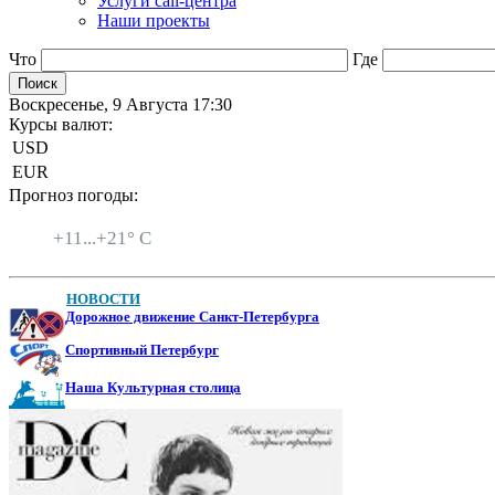
Услуги call-центра
Наши проекты
Что
Где
Воскресенье, 9 Августа 17:30
Курсы валют:
USD
EUR
Прогноз погоды:
Санкт-Петербург
+
11...
+
21° C
НОВОСТИ
Дорожное движение Санкт-Петербурга
Спортивный Петербург
Наша Культурная столица