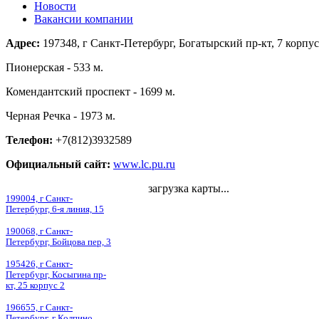
Новости
Вакансии компании
Адрес:
197348, г Санкт-Петербург, Богатырский пр-кт, 7 корпус
Пионерская - 533 м.
Комендантский проспект - 1699 м.
Черная Речка - 1973 м.
Телефон:
+7(812)3932589
Официальный сайт:
www.lc.pu.ru
загрузка карты...
199004, г Санкт-
Петербург, 6-я линия, 15
190068, г Санкт-
Петербург, Бойцова пер, 3
195426, г Санкт-
Петербург, Косыгина пр-
кт, 25 корпус 2
196655, г Санкт-
Петербург, г Колпино,