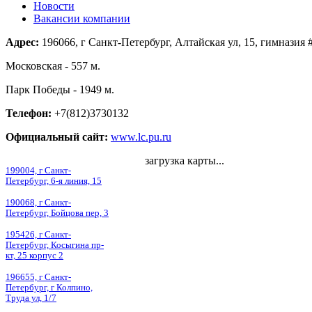
Новости
Вакансии компании
Адрес:
196066, г Санкт-Петербург, Алтайская ул, 15, гимназия 
Московская - 557 м.
Парк Победы - 1949 м.
Телефон:
+7(812)3730132
Официальный сайт:
www.lc.pu.ru
загрузка карты...
199004, г Санкт-
Петербург, 6-я линия, 15
190068, г Санкт-
Петербург, Бойцова пер, 3
195426, г Санкт-
Петербург, Косыгина пр-
кт, 25 корпус 2
196655, г Санкт-
Петербург, г Колпино,
Труда ул, 1/7