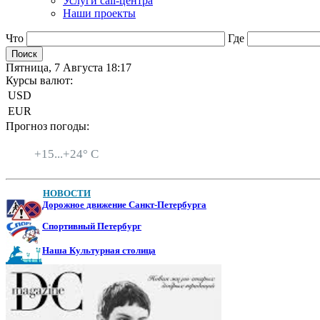
Услуги call-центра
Наши проекты
Что
Где
Пятница, 7 Августа 18:17
Курсы валют:
USD
EUR
Прогноз погоды:
Санкт-Петербург
+
15...
+
24° C
НОВОСТИ
Дорожное движение Санкт-Петербурга
Спортивный Петербург
Наша Культурная столица