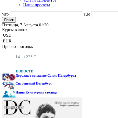
Услуги call-центра
Наши проекты
Что
Где
Пятница, 7 Августа 01:20
Курсы валют:
USD
EUR
Прогноз погоды:
Санкт-Петербург
+
14...
+
23° C
НОВОСТИ
Дорожное движение Санкт-Петербурга
Спортивный Петербург
Наша Культурная столица