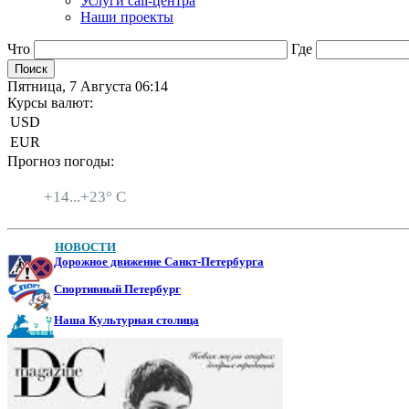
Услуги call-центра
Наши проекты
Что
Где
Пятница, 7 Августа 06:14
Курсы валют:
USD
EUR
Прогноз погоды:
Санкт-Петербург
+
14...
+
23° C
НОВОСТИ
Дорожное движение Санкт-Петербурга
Спортивный Петербург
Наша Культурная столица