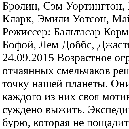
Бролин, Сэм Уортингтон,
Кларк, Эмили Уотсон, Ма
Режиссер: Бальтасар Кор
Бофой, Лем Доббс, Джаст
24.09.2015 Возрастное ог
отчаянных смельчаков ре
точку нашей планеты. Они
каждого из них своя мотив
суждено выжить. Экспеди
бурю, которая не пощадит