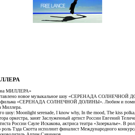
ИЛЛЕРА
нна МИЛЛЕРА»
дет представлено новое музыкальное шоу «СЕРЕНАДА СОЛНЕЧН
ого фильма «СЕРЕНАДА СОЛНЕЧНОЙ ДОЛИНЫ». Любим и помним 
а Миллера.
шоу: Moonlight serenade, I know why, In the mood, The kiss pol
 оркестра, занят Заслуженный артист России Евгений Теличее
ста России Сауле Искакова, актриса театра «Зазеркалье». В ро
ую роль Тэда Скотта исполнит финалист Международного конку
уководитель Артем Савинков.