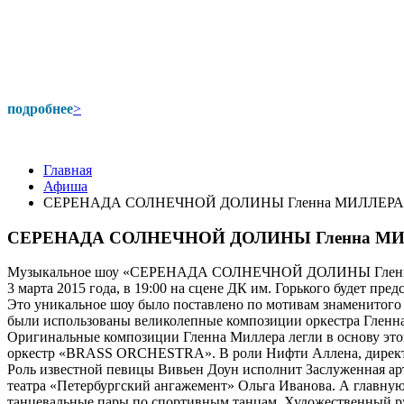
подробнее
>
Главная
Афиша
СЕРЕНАДА СОЛНЕЧНОЙ ДОЛИНЫ Гленна МИЛЛЕРА
СЕРЕНАДА СОЛНЕЧНОЙ ДОЛИНЫ Гленна М
Музыкальное шоу «СЕРЕНАДА СОЛНЕЧНОЙ ДОЛИНЫ Гле
3 марта 2015 года, в 19:00 на сцене ДК им. Горького бу
Это уникальное шоу было поставлено по мотивам знаменит
были использованы великолепные композиции оркестра Гленн
Оригинальные композиции Гленна Миллера легли в основу этого 
оркестр «BRASS ORCHESTRA». В роли Нифти Аллена, директора
Роль известной певицы Вивьен Доун исполнит Заслуженная арти
театра «Петербургский ангажемент» Ольга Иванова. А главн
танцевальные пары по спортивным танцам. Художественный р