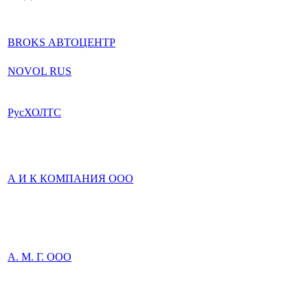
BROKS АВТОЦЕНТР
NOVOL RUS
РусХОЛТС
А И К КОМПАНИЯ ООО
А. М. Г. ООО