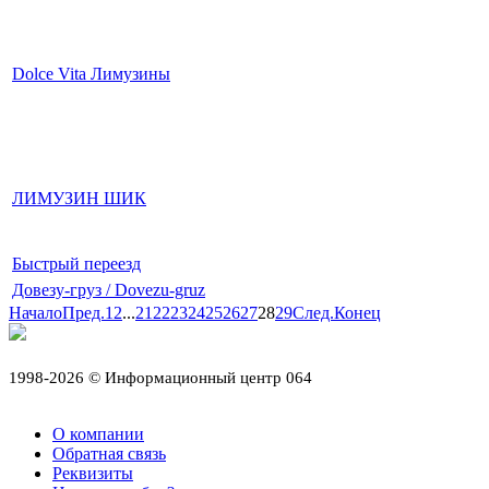
Dolce Vita Лимузины
ЛИМУЗИН ШИК
Быстрый переезд
Довезу-груз / Dovezu-gruz
Начало
Пред.
1
2
...
21
22
23
24
25
26
27
28
29
След.
Конец
1998-2026 © Информационный центр 064
О компании
Обратная связь
Реквизиты