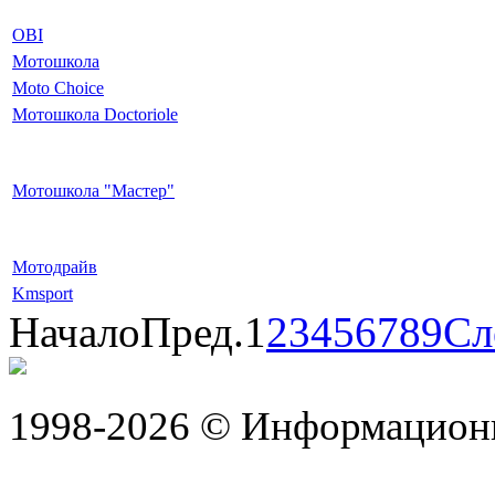
OBI
Мотошкола
Moto Choice
Мотошкола Doctoriole
Мотошкола "Мастер"
Мотодрайв
Kmsport
Начало
Пред.
1
2
3
4
5
6
7
8
9
Сл
1998-2026 © Информацион