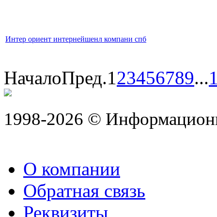
Интер ориент интернейшенл компани спб
Начало
Пред.
1
2
3
4
5
6
7
8
9
...
1998-2026 © Информацион
О компании
Обратная связь
Реквизиты