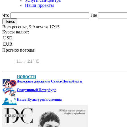
Услуги call-центра
Наши проекты
Что
Где
Воскресенье, 9 Августа 17:15
Курсы валют:
USD
EUR
Прогноз погоды:
Санкт-Петербург
+
11...
+
21° C
НОВОСТИ
Дорожное движение Санкт-Петербурга
Спортивный Петербург
Наша Культурная столица