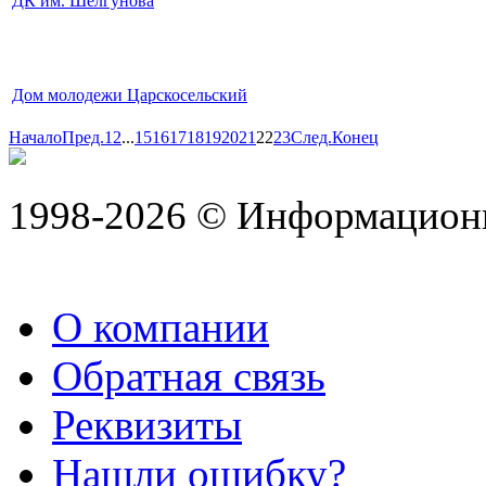
ДК им. Шелгунова
Дом молодежи Царскосельский
Начало
Пред.
1
2
...
15
16
17
18
19
20
21
22
23
След.
Конец
1998-2026 © Информацион
О компании
Обратная связь
Реквизиты
Нашли ошибку?