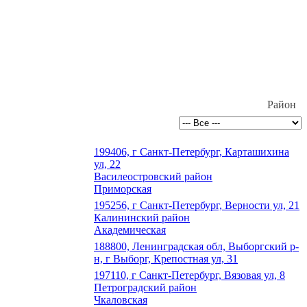
Район
199406, г Санкт-Петербург, Карташихина
ул, 22
Василеостровский район
Приморская
195256, г Санкт-Петербург, Верности ул, 21
Калининский район
Академическая
188800, Ленинградская обл, Выборгский р-
н, г Выборг, Крепостная ул, 31
197110, г Санкт-Петербург, Вязовая ул, 8
Петроградский район
Чкаловская