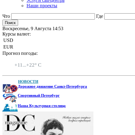
Услуги call-центра
Наши проекты
Что
Где
Воскресенье, 9 Августа 14:53
Курсы валют:
USD
EUR
Прогноз погоды:
Санкт-Петербург
+
11...
+
22° C
НОВОСТИ
Дорожное движение Санкт-Петербурга
Спортивный Петербург
Наша Культурная столица