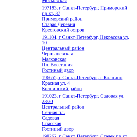
Московская
197183, г Санкт-Петербург, Приморский
пр-кт, 87
Приморский район
Старая Деревня
Крестовский остров
191104, г Санкт-Петербург, Некрасова ул,
10
Центральный район
Чернышевская
Маяковская
Пл. Восстания
Гостиный двор
196655, г Санкт-Петербург, г Колпино,
Красная ул, 4
Колпинский район
191023, г Санкт-Петербург, Садовая ул,
28/30
Центральный район
Сенная пл.
Садовая
Спасская
Гостиный двор
198262, г Санкт-Петербург, Стачек пр-кт,