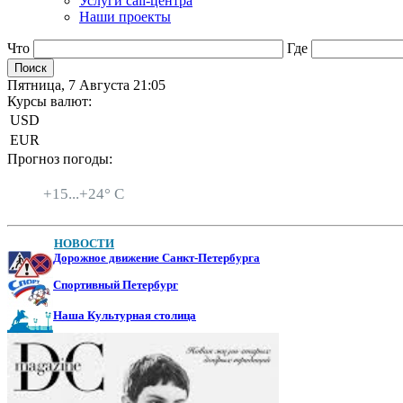
Услуги call-центра
Наши проекты
Что
Где
Пятница, 7 Августа 21:05
Курсы валют:
USD
EUR
Прогноз погоды:
Санкт-Петербург
+
15...
+
24° C
НОВОСТИ
Дорожное движение Санкт-Петербурга
Спортивный Петербург
Наша Культурная столица