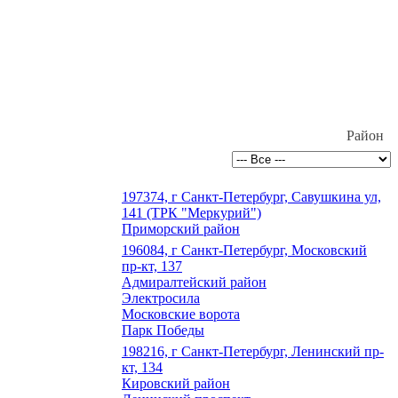
Район
197374, г Санкт-Петербург, Савушкина ул,
141 (ТРК "Меркурий")
Приморский район
196084, г Санкт-Петербург, Московский
пр-кт, 137
Адмиралтейский район
Электросила
Московские ворота
Парк Победы
198216, г Санкт-Петербург, Ленинский пр-
кт, 134
Кировский район