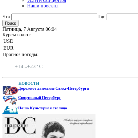
Услуги call-центра
Наши проекты
Что
Где
Пятница, 7 Августа 06:04
Курсы валют:
USD
EUR
Прогноз погоды:
Санкт-Петербург
+
14...
+
23° C
НОВОСТИ
Дорожное движение Санкт-Петербурга
Спортивный Петербург
Наша Культурная столица