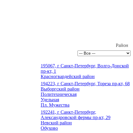
Район
195067, г Санкт-Петербург, Волго-Донской
пр-кт, 1
Красногвардейский район
194223, г Санкт-Петербург, Тореза пр-кт, 68
Выборгский район
Политехническая
Удельная
Пл. Мужества
192241, г Санкт-Петербург,
Александровской фермы пр-кт, 29
Невский район
Обухово