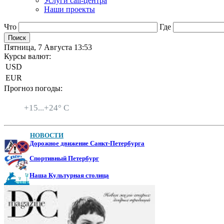
Услуги call-центра
Наши проекты
Что
Где
Пятница, 7 Августа 13:53
Курсы валют:
USD
EUR
Прогноз погоды:
Санкт-Петербург
+
15...
+
24° C
НОВОСТИ
Дорожное движение Санкт-Петербурга
Спортивный Петербург
Наша Культурная столица