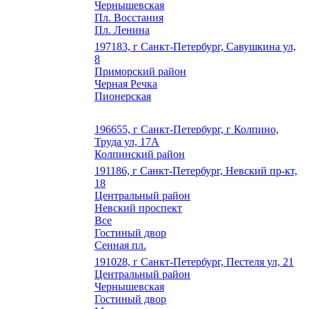
Чернышевская
Пл. Восстания
Пл. Ленина
197183, г Санкт-Петербург, Савушкина ул,
8
Приморский район
Черная Речка
Пионерская
196655, г Санкт-Петербург, г Колпино,
Труда ул, 17А
Колпинский район
191186, г Санкт-Петербург, Невский пр-кт,
18
Центральный район
Невский проспект
Все
Гостиный двор
Сенная пл.
191028, г Санкт-Петербург, Пестеля ул, 21
Центральный район
Чернышевская
Гостиный двор