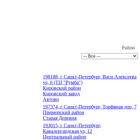
Район
198188, г Санкт-Петербург, Васи Алексеева
ул, 6 (ТЦ "Румба")
Кировский район
Кировский завод
Автово
197374, г Санкт-Петербург, Торфяная дор, 7
Приморский район
Старая Деревня
193015, г Санкт-Петербург,
Кавалергардская ул, 12
Центральный район