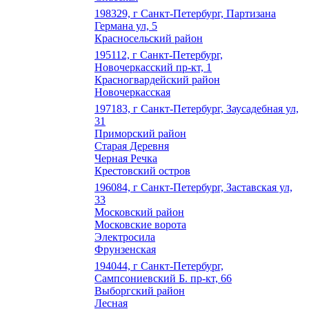
198329, г Санкт-Петербург, Партизана
Германа ул, 5
Красносельский район
195112, г Санкт-Петербург,
Новочеркасский пр-кт, 1
Красногвардейский район
Новочеркасская
197183, г Санкт-Петербург, Заусадебная ул,
31
Приморский район
Старая Деревня
Черная Речка
Крестовский остров
196084, г Санкт-Петербург, Заставская ул,
33
Московский район
Московские ворота
Электросила
Фрунзенская
194044, г Санкт-Петербург,
Сампсониевский Б. пр-кт, 66
Выборгский район
Лесная