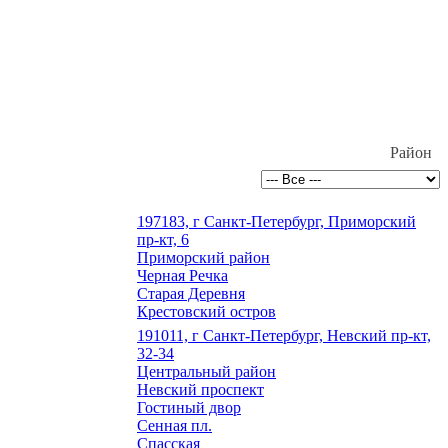
Район
197183, г Санкт-Петербург, Приморский
пр-кт, 6
Приморский район
Черная Речка
Старая Деревня
Крестовский остров
191011, г Санкт-Петербург, Невский пр-кт,
32-34
Центральный район
Невский проспект
Гостиный двор
Сенная пл.
Спасская