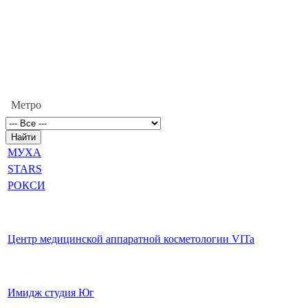
Метро
МУХА
STARS
РОКСИ
Центр медицинской аппаратной косметологии VITa
Имидж студия Юг