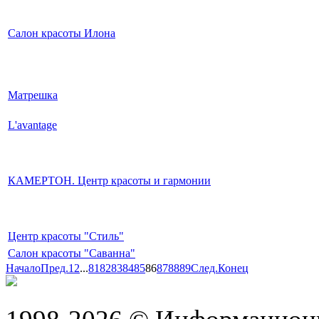
Салон красоты Илона
Матрешка
L'avantage
КАМЕРТОН. Центр красоты и гармонии
Центр красоты "Стиль"
Салон красоты "Саванна"
Начало
Пред.
1
2
...
81
82
83
84
85
86
87
88
89
След.
Конец