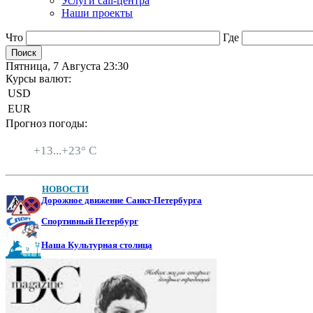
Услуги call-центра
Наши проекты
Что
Где
Пятница, 7 Августа 23:30
Курсы валют:
USD
EUR
Прогноз погоды:
Санкт-Петербург
+
13...
+
23° C
НОВОСТИ
Дорожное движение Санкт-Петербурга
Спортивный Петербург
Наша Культурная столица