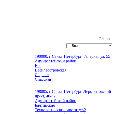
Район
190000, г Санкт-Петербург, Галерная ул, 55
Адмиралтейский район
Все
Василеостровская
Садовая
Спасская
198005, г Санкт-Петербург, Лермонтовский
пр-кт, 40-42
Адмиралтейский район
Балтийская
Технологический институт-2