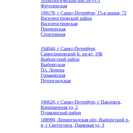
Технологический институт-1
Фрунзенская
199178, г Санкт-Петербург, 15-я линия, 72
Василеостровский район
Василеостровская
Приморская
Спортивная
194044, г Санкт-Петербург,
Сампсониевский Б. пр-кт, 19Б
Выборгский район
Выборгская
Пл. Ленина
Горьковская
Петроградская
196620, г Санкт-Петербург, г Павловск,
Конюшенная ул, 2
Пушкинский район
188990, Ленинградская обл, Выборгский р-
н, г Светогорск, Парковая ул, 3