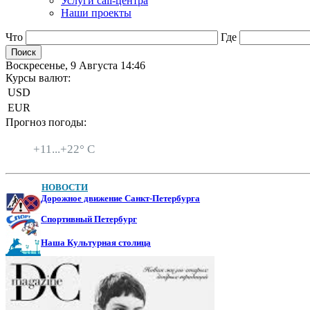
Услуги call-центра
Наши проекты
Что
Где
Воскресенье, 9 Августа 14:46
Курсы валют:
USD
EUR
Прогноз погоды:
Санкт-Петербург
+
11...
+
22° C
НОВОСТИ
Дорожное движение Санкт-Петербурга
Спортивный Петербург
Наша Культурная столица