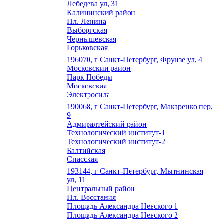
Лебедева ул, 31
Калининский район
Пл. Ленина
Выборгская
Чернышевская
Горьковская
196070, г Санкт-Петербург, Фрунзе ул, 4
Московский район
Парк Победы
Московская
Электросила
190068, г Санкт-Петербург, Макаренко пер,
9
Адмиралтейский район
Технологический институт-1
Технологический институт-2
Балтийская
Спасская
193144, г Санкт-Петербург, Мытнинская
ул, 11
Центральный район
Пл. Восстания
Площадь Александра Невского 1
Площадь Александра Невского 2