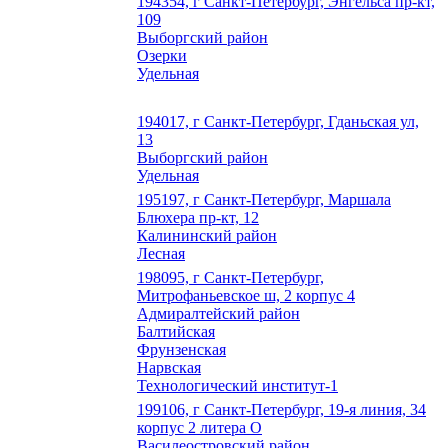
194354, г Санкт-Петербург, Энгельса пр-кт,
109
Выборгский район
Озерки
Удельная
194017, г Санкт-Петербург, Гданьская ул,
13
Выборгский район
Удельная
195197, г Санкт-Петербург, Маршала
Блюхера пр-кт, 12
Калининский район
Лесная
198095, г Санкт-Петербург,
Митрофаньевское ш, 2 корпус 4
Адмиралтейский район
Балтийская
Фрунзенская
Нарвская
Технологический институт-1
199106, г Санкт-Петербург, 19-я линия, 34
корпус 2 литера О
Василеостровский район