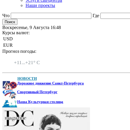
Услуги call-центра
Наши проекты
Что
Где
Воскресенье, 9 Августа 16:48
Курсы валют:
USD
EUR
Прогноз погоды:
Санкт-Петербург
+
11...
+
21° C
НОВОСТИ
Дорожное движение Санкт-Петербурга
Спортивный Петербург
Наша Культурная столица