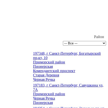
Район
197348, г Санкт-Петербург, Богатырский
пр-кт, 10
Приморский район
Пионерская
Комендантский проспект
Старая Деревня
Черная Речка
197183, г Санкт-Петербург, Савушкина ул,
7А
Приморский район
Черная Речка
Пионерская