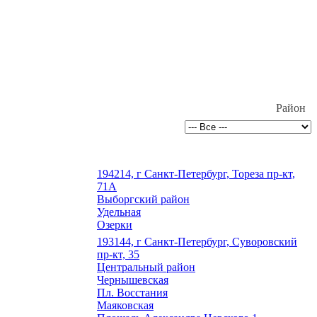
Район
194214, г Санкт-Петербург, Тореза пр-кт,
71А
Выборгский район
Удельная
Озерки
193144, г Санкт-Петербург, Суворовский
пр-кт, 35
Центральный район
Чернышевская
Пл. Восстания
Маяковская