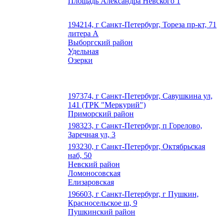
Площадь Александра Невского 1
194214, г Санкт-Петербург, Тореза пр-кт, 71
литера А
Выборгский район
Удельная
Озерки
197374, г Санкт-Петербург, Савушкина ул,
141 (ТРК "Меркурий")
Приморский район
198323, г Санкт-Петербург, п Горелово,
Заречная ул, 3
193230, г Санкт-Петербург, Октябрьская
наб, 50
Невский район
Ломоносовская
Елизаровская
196603, г Санкт-Петербург, г Пушкин,
Красносельское ш, 9
Пушкинский район