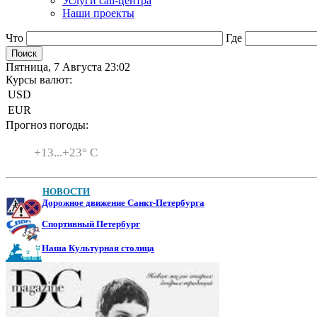
Услуги call-центра
Наши проекты
Что
Где
Пятница, 7 Августа 23:02
Курсы валют:
USD
EUR
Прогноз погоды:
Санкт-Петербург
+
13...
+
23° C
НОВОСТИ
Дорожное движение Санкт-Петербурга
Спортивный Петербург
Наша Культурная столица