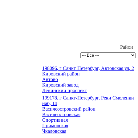
Район
198096, г Санкт-Петербург, Автовская ул, 2
Кировский район
Автово
Кировский завод
Ленинский проспект
199178, г Санкт-Петербург, Реки Смоленки
наб, 14
Василеостровский район
Василеостровская
Спортивная
Приморская
Чкаловская