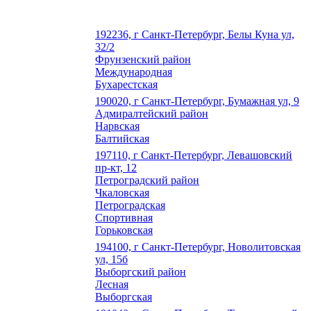
192236, г Санкт-Петербург, Белы Куна ул,
32/2
Фрунзенский район
Международная
Бухарестская
190020, г Санкт-Петербург, Бумажная ул, 9
Адмиралтейский район
Нарвская
Балтийская
197110, г Санкт-Петербург, Левашовский
пр-кт, 12
Петроградский район
Чкаловская
Петроградская
Спортивная
Горьковская
194100, г Санкт-Петербург, Новолитовская
ул, 15б
Выборгский район
Лесная
Выборгская