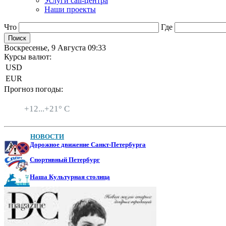
Услуги call-центра
Наши проекты
Что
Где
Воскресенье, 9 Августа 09:33
Курсы валют:
USD
EUR
Прогноз погоды:
Санкт-Петербург
+
12...
+
21° C
НОВОСТИ
Дорожное движение Санкт-Петербурга
Спортивный Петербург
Наша Культурная столица