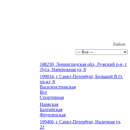
Район
188230, Ленинградская обл, Лужский р-н, г
Луга, Набережная ул, 8
199034, г Санкт-Петербург, Большой В.О.
пр-кт, 8
Василеостровская
Все
Спортивная
Нарвская
Балтийская
Фрунзенская
199406, г Санкт-Петербург, Наличная ул,
21