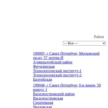
Район
190005, г Санкт-Петербург, Московский
пр-кт, 57 литера И
Адмиралтейский район
Фрунзенская
Технологический институт-1
Технологический институт-2
Балтийская
199048, г Санкт-Петербург, 6-я линия, 59
корпус 1
Василеостровский район
Василеостровская
Спортивная
Чкаловская