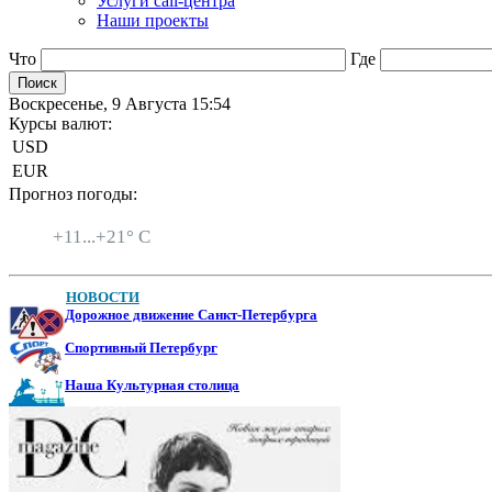
Услуги call-центра
Наши проекты
Что
Где
Воскресенье, 9 Августа 15:54
Курсы валют:
USD
EUR
Прогноз погоды:
Санкт-Петербург
+
11...
+
21° C
НОВОСТИ
Дорожное движение Санкт-Петербурга
Спортивный Петербург
Наша Культурная столица