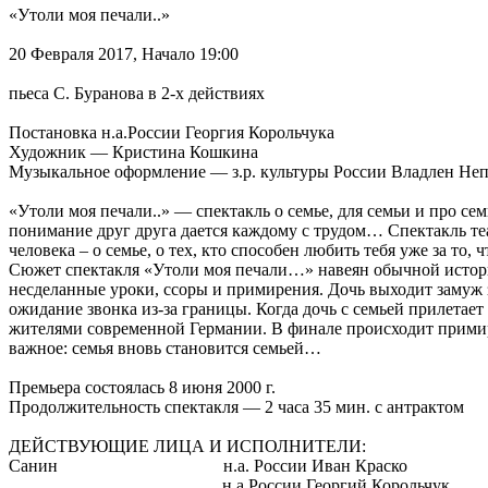
«Утоли моя печали..»
20 Февраля 2017, Начало 19:00
пьеса С. Буранова в 2-х действиях
Постановка н.а.России Георгия Корольчука
Художник — Кристина Кошкина
Музыкальное оформление — з.р. культуры России Владлен Не
«Утоли моя печали..» — спектакль о семье, для семьи и про се
понимание друг друга дается каждому с трудом… Спектакль т
человека – о семье, о тех, кто способен любить тебя уже за то,
Сюжет спектакля «Утоли моя печали…» навеян обычной историе
несделанные уроки, ссоры и примирения. Дочь выходит замуж за
ожидание звонка из-за границы. Когда дочь с семьей прилетает
жителями современной Германии. В финале происходит примирен
важное: семья вновь становится семьей…
Премьера состоялась 8 июня 2000 г.
Продолжительность спектакля — 2 часа 35 мин. с антрактом
ДЕЙСТВУЮЩИЕ ЛИЦА И ИСПОЛНИТЕЛИ:
Санин н.а. России Иван Краско
н.а России Георгий Корольчук