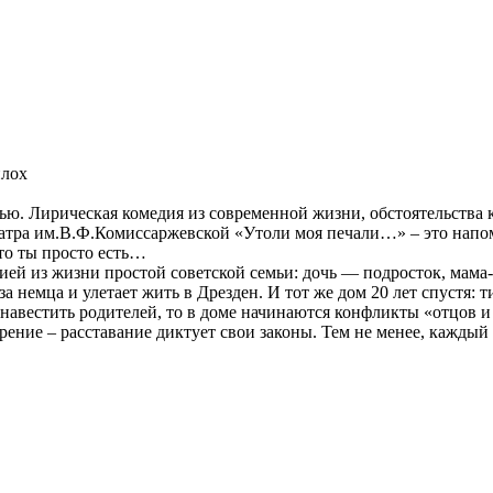
плох
мью. Лирическая комедия из современной жизни, обстоятельства 
еатра им.В.Ф.Комиссаржевской «Утоли моя печали…» – это напо
 что ты просто есть…
й из жизни простой советской семьи: дочь — подросток, мама-
 немца и улетает жить в Дрезден. И тот же дом 20 лет спустя: 
 навестить родителей, то в доме начинаются конфликты «отцов и 
ие – расставание диктует свои законы. Тем не менее, каждый и