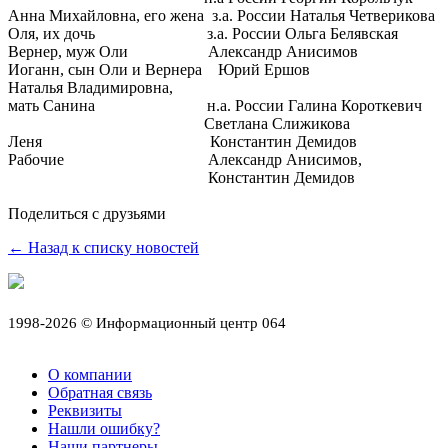
Анна Михайловна, его жена з.а. России Наталья Четверикова
Оля, их дочь з.а. России Ольга Белявская
Вернер, муж Оли Александр Анисимов
Иоганн, сын Оли и Вернера Юрий Ершов
Наталья Владимировна,
мать Санина н.а. России Галина Короткевич
Светлана Слижикова
Леня Константин Демидов
Рабочие Александр Анисимов,
Константин Демидов
Поделиться с друзьями
← Назад к списку новостей
1998-2026 © Информационный центр 064
О компании
Обратная связь
Реквизиты
Нашли ошибку?
Наши партнеры