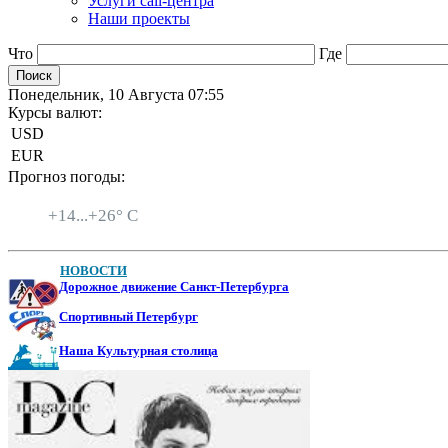
Услуги call-центра
Наши проекты
Что
Где
Понедельник, 10 Августа 07:55
Курсы валют:
USD
EUR
Прогноз погоды:
Санкт-Петербург
+
14...
+
26° C
НОВОСТИ
Дорожное движение Санкт-Петербурга
Спортивный Петербург
Наша Культурная столица