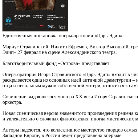
Единственная постановка оперы-оратории «Царь Эдип».
Мариус Стравинский, Никита Ефремов, Виктор Высоцкий, греч
Эдип» 27 февраля на сцене Александринского театра.
Благотворительный фонд «Острова» представляет:
Опера-оратория Игоря Стравинского «Царь Эдип» входит в чи
раскрывается одна из основных идей античной драматургии – и
отца и невольным мужем собственной матери, относится к сам
Сочинение выдающегося мастера ХХ века Игоря Стравинского по
оркестра.
Новая сценическая версия знаменитого произведения решена как
и увлекательно о сложных философских, иногда мистических м
Авторы надеются, что коллективное мастерство творцов самых 
Западной Европе, в России будет представлена впервые.