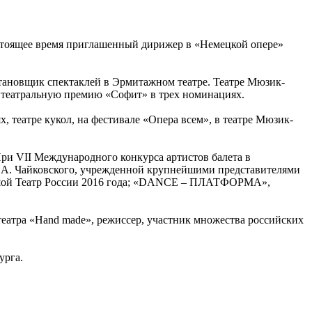
стоящее время приглашенный дирижер в «Немецкой опере»
тановщик спектаклей в Эрмитажном театре. Театре Мюзик-
а театральную премию «Софит» в трех номинациях.
театре кукол, на фестивале «Опера всем», в театре Мюзик-
ри VII Международного конкурса артистов балета в
Б.А. Чайковского, учрежденной крупнейшими представителями
ольшой Театр России 2016 года; «DANCE – ПЛАТФОРМА»,
еатра «Hand made», режиссер, участник множества российских
урга.