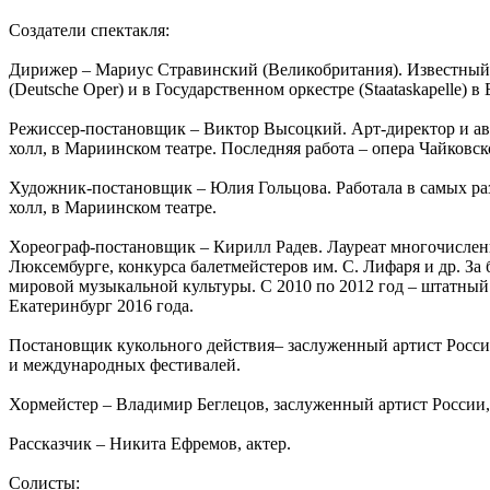
Создатели спектакля:
Дирижер – Мариус Стравинский (Великобритания). Известный 
(Deutsche Oper) и в Государственном оркестре (Staataskapelle) в
Режиссер-постановщик – Виктор Высоцкий. Арт-директор и ав
холл, в Мариинском театре. Последняя работа – опера Чайков
Художник-постановщик – Юлия Гольцова. Работала в самых раз
холл, в Мариинском театре.
Хореограф-постановщик – Кирилл Радев. Лауреат многочисленн
Люксембурге, конкурса балетмейстеров им. С. Лифаря и др. 
мировой музыкальной культуры. С 2010 по 2012 год – штатны
Екатеринбург 2016 года.
Постановщик кукольного действия– заслуженный артист России
и международных фестивалей.
Хормейстер – Владимир Беглецов, заслуженный артист России
Рассказчик – Никита Ефремов, актер.
Солисты: