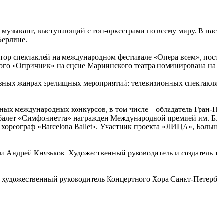
музыкант, выступающий с топ-оркестрами по всему миру. В на
 Берлине.
тор спектаклей на международном фестивале «Опера всем», пос
ского «Опричник» на сцене Мариинского театра номинирована н
ных жанрах зрелищных мероприятий: телевизионных спектаклях, 
ых международных конкурсов, в том числе – обладатель Гран-П
За балет «Симфониетта» награжден Международной премией им. 
й хореограф «Barcelona Ballet». Участник проекта «ЛИЦА», Б
 Андрей Князьков. Художественный руководитель и создатель т
, художественный руководитель Концертного Хора Санкт-Петерб