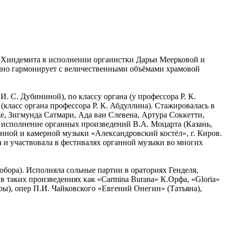
П. Хиндемита в исполнении органистки Дарьи Меерковой и
ечно гармонирует с величественными объёмами храмовой
 С. Дубининой), по классу органа (у профессора Р. К.
(класс органа профессора Р. К. Абдуллина). Стажировалась в
е, Зигмунда Сатмари, Ада ван Слевена, Артура Соккетти,
а исполнение органных произведений В.А. Моцарта (Казань,
ганной и камерной музыки «Александровский костёл», г. Киров.
ла и участвовала в фестивалях органной музыки во многих
бора). Исполняла сольные партии в ораториях Генделя,
в таких произведениях как «Carmina Burana» К.Орфа, «Gloria»
ы), опер П.И. Чайковского «Евгений Онегин» (Татьяна),