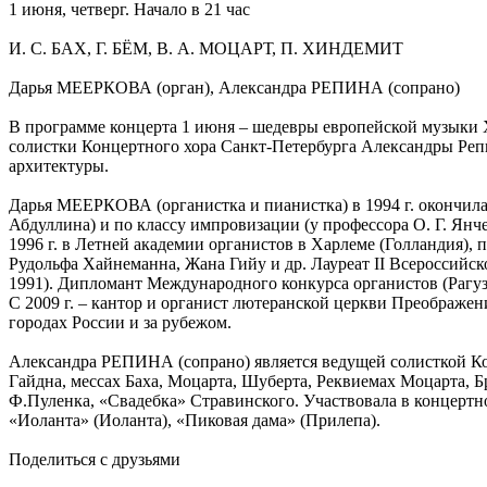
1 июня, четверг. Начало в 21 час
И. С. БАХ, Г. БЁМ, В. А. МОЦАРТ, П. ХИНДЕМИТ
Дарья МЕЕРКОВА (орган), Александра РЕПИНА (сопрано)
В программе концерта 1 июня – шедевры европейской музыки X
солистки Концертного хора Санкт-Петербурга Александры Репи
архитектуры.
Дарья МЕЕРКОВА (органистка и пианистка) в 1994 г. окончила 
Абдуллина) и по классу импровизации (у профессора О. Г. Янче
1996 г. в Летней академии органистов в Харлеме (Голландия),
Рудольфа Хайнеманна, Жана Гийу и др. Лауреат II Всероссийск
1991). Дипломант Международного конкурса органистов (Рагуза
С 2009 г. – кантор и органист лютеранской церкви Преображен
городах России и за рубежом.
Александра РЕПИНА (сопрано) является ведущей солисткой Кон
Гайдна, мессах Баха, Моцарта, Шуберта, Реквиемах Моцарта, Б
Ф.Пуленка, «Свадебка» Стравинского. Участвовала в концертн
«Иоланта» (Иоланта), «Пиковая дама» (Прилепа).
Поделиться с друзьями