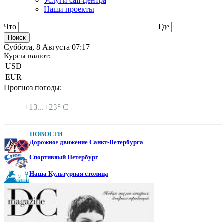
Услуги call-центра
Наши проекты
Что
Где
Суббота, 8 Августа 07:17
Курсы валют:
USD
EUR
Прогноз погоды:
Санкт-Петербург
+
13...
+
23° C
НОВОСТИ
Дорожное движение Санкт-Петербурга
Спортивный Петербург
Наша Культурная столица