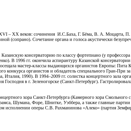
VI – XX веков: сочинения И.С.Баха, Г. Бёма, В. А. Моцарта, 
ной (сопрано). Сочетание органа и голоса акустически безупр
Казанскую консерваторию по классу фортепиано (у профессора И.
нко). В 1996 гг. окончила аспирантуру Казанской консерватории 
 посещала мастер-классы выдающихся органистов Европы: Пита К
ого конкурса органистов и обладатель специального Гран-При з
, Италия, 1990). В 1994–2009 гг. солистка концертного зала ор
ия Господня в г. Зеленогорске (Санкт-Петербург). Гастролирова
цертного хора Санкт-Петербурга (Камерного хора Смольного со
рамса, Шумана, Форе, Шнитке, Уэббера, а также главные партии 
ом исполнении оперы С.В. Рахманинова «Алеко» (партия Земфир