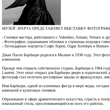
МУЗЕЙ ЭРАРТА ПРЕДСТАВЛЯЕТ ВЫСТАВКУ ФОТОГРАФ
- Снимки мастера, работавшего с Valentino, Armani, Versace и
- Фотографии, украшавшие обложки и страницы ведущих глян
- Легендарные портреты Софи Лорен, Одри Хепберн и Вивьен 
Джан Паоло Барбьери родился в Милане в 1938 году. Этот фотог
изменения.
Прежде чем открыть собственную студию, Барбьери в 1964 году
Laurent. Этот опыт открыл для Барбьери двери в издательский 
фотограф стал получать регулярные заказы от французских, ам
Имя Барбьери, одной из ключевых фигур в мире моды, сегодня н
кампаний и культовых снимков.
Образование в сфере драматического искусства, страсть к теа
изысканный стиль, прослеживающийся во всех его работах.