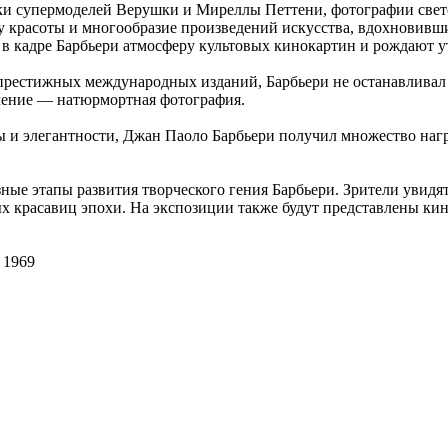
ки супермоделей Верушки и Миреллы Петтени, фотографии свет
у красоты и многообразие произведений искусства, вдохновивш
в кадре Барбьери атмосферу культовых кинокартин и рождают у
рестижных международных изданий, Барбьери не останавливал 
ечение — натюрмортная фотография.
ты и элегантности, Джан Паоло Барбьери получил множество наг
зные этапы развития творческого гения Барбьери. Зрители увид
х красавиц эпохи. На экспозиции также будут представлены к
 1969