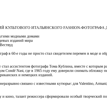
ИЙ КУЛЬТОВОГО ИТАЛЬЯНСКОГО FASHION-ФОТОГРАФА 
 другими модными домами
цевых изданий мира
Вествуд
раф в 60-е годы не просто стал свидетелем перемен в моде и об
 стал ассистентом фотографа Тома Кублина, вместе с которым ра
дом Condé Nast, где в 1965 году ему доверили снимать обложку 
ериканских и немецких изданий.
еразрывно связано с известными кутюрье: для Valentino, Armani,
тру и кино, талант режиссера сформировали особый творческий 