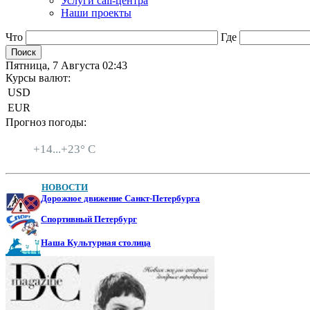
Услуги call-центра
Наши проекты
Что
Где
Пятница, 7 Августа 02:43
Курсы валют:
USD
EUR
Прогноз погоды:
Санкт-Петербург
+
14...
+
23° C
НОВОСТИ
Дорожное движение Санкт-Петербурга
Спортивный Петербург
Наша Культурная столица