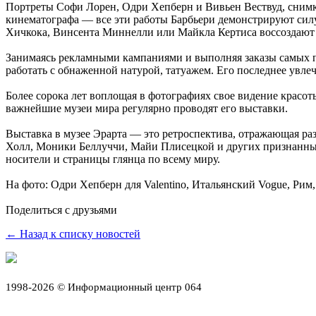
Портреты Софи Лорен, Одри Хепберн и Вивьен Вествуд, сним
кинематографа — все эти работы Барбьери демонстрируют сил
Хичкока, Винсента Миннелли или Майкла Кертиса воссоздают 
Занимаясь рекламными кампаниями и выполняя заказы самых п
работать с обнаженной натурой, татуажем. Его последнее увл
Более сорока лет воплощая в фотографиях свое видение красо
важнейшие музеи мира регулярно проводят его выставки.
Выставка в музее Эрарта — это ретроспектива, отражающая ра
Холл, Моники Беллуччи, Майи Плисецкой и других признанны
носители и страницы глянца по всему миру.
На фото: Одри Хепберн для Valentino, Итальянский Vogue, Рим,
Поделиться с друзьями
← Назад к списку новостей
1998-2026 © Информационный центр 064