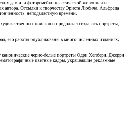
ских дам или фоторемейки классической живописи и
их автора. Отсылки к творчеству Эрнста Любича, Альфреда
тонченность, неподвластную времени.
художественных поисков и продолжал создавать портреты,
рад, его работы опубликованы в многочисленных изданиях,
ят канонические черно-белые портреты Одри Хепберн, Джерри
инематографичные цветные кадры, украшавшие рекламные