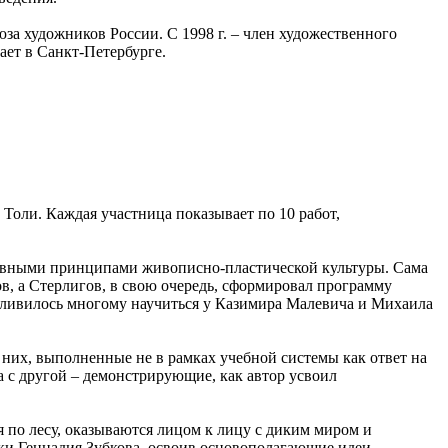
оюза художников России. С 1998 г. – член художественного
ает в Санкт-Петербурге.
Толи. Каждая участница показывает по 10 работ,
главными принципами живописно-пластической культуры. Сама
в, а Стерлигов, в свою очередь, сформировал программу
стливилось многому научиться у Казимира Малевича и Михаила
 них, выполненные не в рамках учебной системы как ответ на
а с другой – демонстрирующие, как автор усвоил
я по лесу, оказываются лицом к лицу с диким миром и
ики Геннадия Зубкова, освоив основополагающие идеи