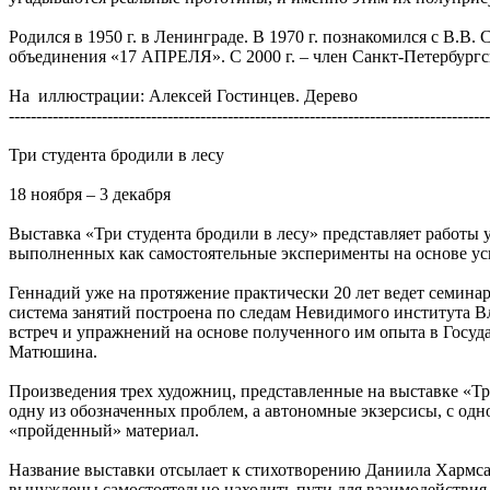
Родился в 1950 г. в Ленинграде. В 1970 г. познакомился с В.В.
объединения «17 АПРЕЛЯ». С 2000 г. – член Санкт-Петербургс
На иллюстрации: Алексей Гостинцев. Дерево
----------------------------------------------------------------------------------------
Три студента бродили в лесу
18 ноября – 3 декабря
Выставка «Три студента бродили в лесу» представляет работы
выполненных как самостоятельные эксперименты на основе ус
Геннадий уже на протяжение практически 20 лет ведет семина
система занятий построена по следам Невидимого института Вл
встреч и упражнений на основе полученного им опыта в Госуд
Матюшина.
Произведения трех художниц, представленные на выставке «Три
одну из обозначенных проблем, а автономные экзерсисы, с одн
«пройденный» материал.
Название выставки отсылает к стихотворению Даниила Хармса «
вынуждены самостоятельно находить пути для взаимодействия с