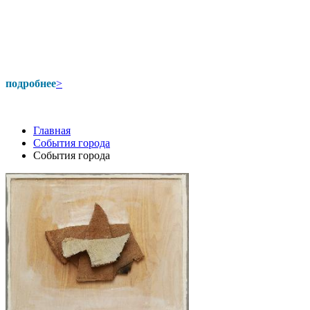
подробнее
>
Главная
События города
События города