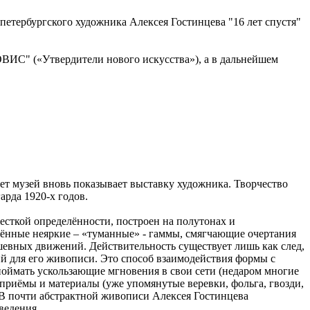
 петербургского художника Алексея Гостинцева "16 лет спустя"
ВИС" («Утвердители нового искусства»), а в дальнейшем
лет музей вновь показывает выставку художника. Творчество
арда 1920-х годов.
есткой определённости, построен на полутонах и
ённые неяркие – «туманные» - гаммы, смягчающие очертания
шевных движений. Действительность существует лишь как след,
й для его живописи. Это способ взаимодействия формы с
оймать ускользающие мгновения в свои сети (недаром многие
е приёмы и материалы (уже упомянутые веревки, фольга, гвозди,
 В почти абстрактной живописи Алексея Гостинцева
ведения.