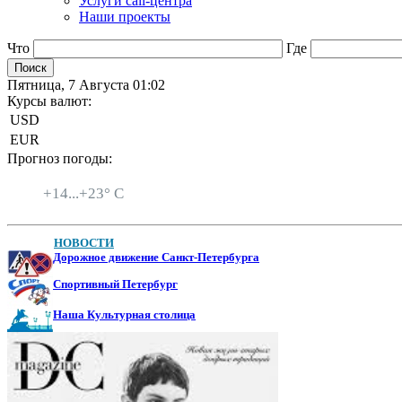
Услуги call-центра
Наши проекты
Что
Где
Пятница, 7 Августа 01:02
Курсы валют:
USD
EUR
Прогноз погоды:
Санкт-Петербург
+
14...
+
23° C
НОВОСТИ
Дорожное движение Санкт-Петербурга
Спортивный Петербург
Наша Культурная столица