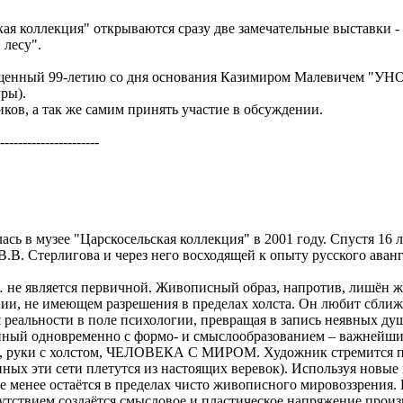
ская коллекция" открываются сразу две замечательные выставки -
 лесу".
священный 99-летию со дня основания Казимиром Малевичем "УНО
ры).
ов, а так же самим принять участие в обсуждении.
----------------------
сь в музее "Царскосельская коллекция" в 2001 году. Спустя 16 
В.В. Стерлигова и через него восходящей к опыту русского аванг
 не является первичной. Живописный образ, напротив, лишён ж
ии, не имеющем разрешения в пределах холста. Он любит сближ
я реальности в поле психологии, превращая в запись неявных ду
занный одновременно с формо- и смыслообразованием – важнейши
ью, руки с холстом, ЧЕЛОВЕКА С МИРОМ. Художник стремится п
 иных эти сети плетутся из настоящих веревок). Используя новы
 менее остаётся в пределах чисто живописного мировоззрения.
тствием создаётся смысловое и пластическое напряжение произ