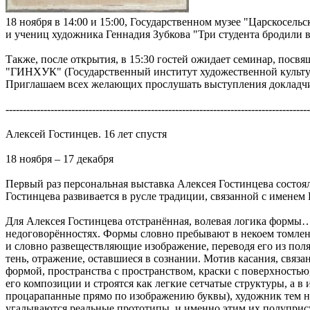
18 ноября в 14:00 и 15:00, Государственном музее "Царскосель
и учениц художника Геннадия Зубкова "Три студента бродили в
Также, после открытия, в 15:30 гостей ожидает семинар, по
"ГИНХУК" (Государственный институт художественной культу
Приглашаем всех желающих прослушать выступления докладчик
----------------------------------------------------------------------------------------
Алексей Гостинцев. 16 лет спустя
18 ноября – 17 декабря
Первый раз персональная выставка Алексея Гостинцева состояла
Гостинцева развивается в русле традиции, связанной с именем 
Для Алексея Гостинцева отстранённая, волевая логика формы…
недоговорённостях. Формы словно пребывают в некоем томлен
и словно развеществляющие изображение, переводя его из пол
тень, отражение, оставшиеся в сознании. Мотив касания, свя
формой, пространства с пространством, краски с поверхност
его композиции и строятся как легкие сетчатые структуры, а в
процарапанные прямо по изображению буквы), художник тем не
угадываются реальные прототипы, и именно этим их полупрису