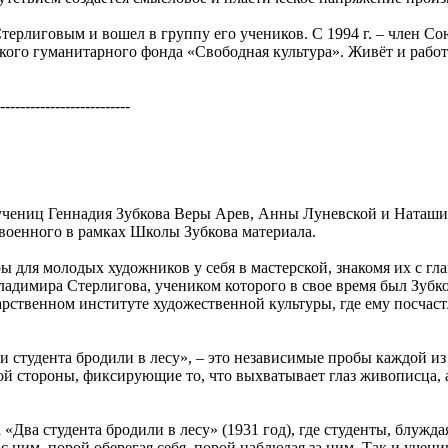
 Стерлиговым и вошел в группу его учеников. С 1994 г. – член С
кого гуманитарного фонда «Свободная культура». Живёт и работ
--------------------------
 учениц Геннадия Зубкова Веры Арев, Анны Луневской и Наташи 
военного в рамках Школы Зубкова материала.
ры для молодых художников у себя в мастерской, знакомя их с 
адимира Стерлигова, учеником которого в свое время был Зубко
арственном институте художественной культуры, где ему посча
 студента бродили в лесу», – это независимые пробы каждой из
ой стороны, фиксирующие то, что выхватывает глаз живописца, 
Два студента бродили в лесу» (1931 год), где студенты, блужда
 ним, порой оберегая себя, порой наблюдая за ним. Так и учен