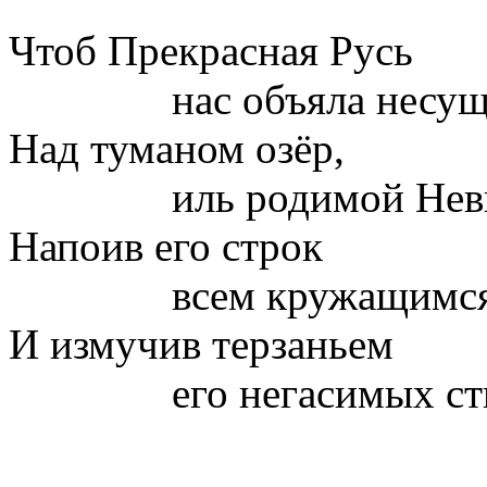
Чтоб Прекрасная Русь
нас объяла несущим
Над туманом озёр,
иль родимой Невы б
Напоив его строк
всем кружащимся р
И измучив терзаньем
его негасимых сти
( Рената