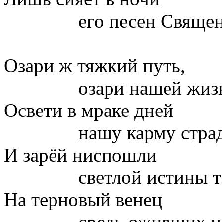
его песен Священны
Озари ж тяжкий путь,
озари нашей жизни 
Освети в мраке дней
нашу карму страдани
И зарёй ниспошли
светлой истины тай
На терновый венец
средь оживших и вс