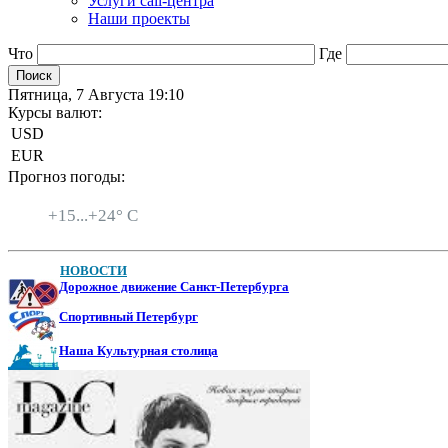
Услуги call-центра
Наши проекты
Что
Где
Пятница, 7 Августа 19:10
Курсы валют:
USD
EUR
Прогноз погоды:
Санкт-Петербург
+
15...
+
24° C
НОВОСТИ
Дорожное движение Санкт-Петербурга
Спортивный Петербург
Наша Культурная столица