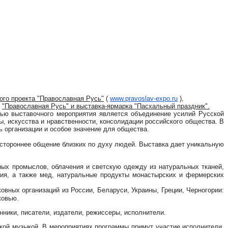
ого проекта "Православная Русь"
(
www.pravoslav-expo.ru
),
"Православная Русь" и выставка-ярмарка "Пасхальный праздник".
ю выставочного мероприятия является объединение усилий Русской
, искусства и нравственности, консолидации российского общества. В
организации и особое значение для общества.
остороннее общение близких по духу людей. Выставка дает уникальную
ных промыслов, облачения и светскую одежду из натуральных тканей,
лия, а также мед, натуральные продукты монастырских и фермерских
ковных организаций из России, Беларуси, Украины, Греции, Черногории:
ковью.
нники, писатели, издатели, режиссеры, исполнители.
ской музыкой. В мероприятиях программы примут участие исполнители,