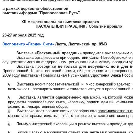
в рамках церковно-общественной
выставки-форума "Православная Русь"
XII межрегиональная выставка-ярмарка
ПАСХАЛЬНЫЙ ПРАЗДНИК / Событие прошло
23-27 апреля 2015 год
Экспоцентр «Гарден Сити»
Лахта, Лахтинский пр, 85-В
Выставка
«Пасхальный праздник»
проводится выставочным объ
Выставка организована при содействии Санкт-Петербургской е
осуществляемого на федеральном, региональном и международном уро
Выставка проводится
не только для верующих, но и для в
Православной Церкви, светской власти, общественности по сохранени
2009 году выставка «Православная Русь»
была удостоена Знака Росси
§
Выставка
носит просветительский и миссионерский характер
:
возможность расширить знания и свидетельствует о православной 
§
Выставка является
одновременно ярмаркой
,
на которой можн
предметы православного быта, керамику, записи лекций, фильмо
хозяйств, лекарственные сборы.
§
Выставка дает возможность своеобразного
паломничества в о
монастыри, храмы, издательства, мастерские, а также светские ор
§
Помимо интересной экспозиции в рамках выставки проходит
ду
§
Яркой частью мероприятия станет
концертная программа
,
ко