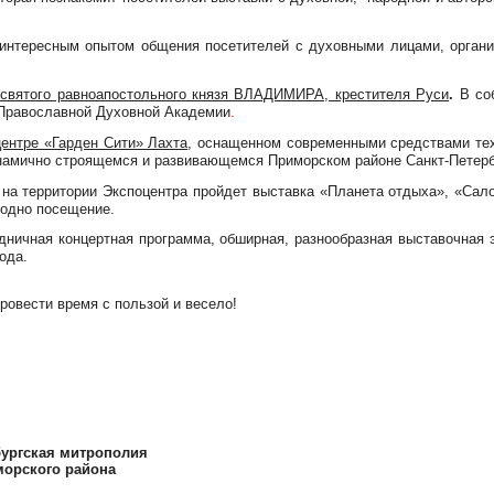
интересным опытом общения посетителей с духовными лицами, организ
 святого равноапостольного князя ВЛАДИМИРА, крестителя Руси
.
В соб
 Православной Духовной Академии
.
центре «Гарден Сити» Лахта
, оснащенном современными средствами тех
инамично строящемся и развивающемся Приморском районе Санкт-Петерб
на территории Экспоцентра пройдет выставка «Планета отдыха», «Сало
 одно посещение.
здничная концертная программа, обширная, разнообразная выставочная
ода.
ровести время с пользой и весело!
бургская митрополия
морского района