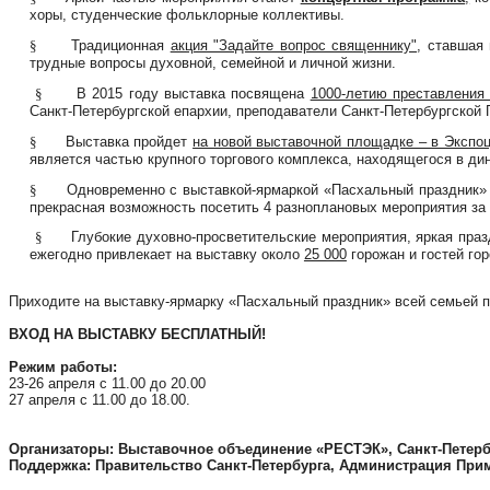
хоры, студенческие фольклорные коллективы.
§
Традиционная
акция "Задайте вопрос священнику"
,
ставшая 
трудные вопросы духовной, семейной и личной жизни.
§
В 2015 году выставка посвящена
1000-летию преставления
Санкт-Петербургской епархии, преподаватели Санкт-Петербургской
§
Выставка пройдет
на новой выставочной площадке – в Экспо
является частью крупного торгового комплекса, находящегося в д
§
Одновременно с выставкой-ярмаркой «Пасхальный праздник» 
прекрасная возможность посетить 4 разноплановых мероприятия за
§
Глубокие духовно-просветительские мероприятия, яркая пра
ежегодно привлекает на выставку около
25 000
горожан и гостей гор
Приходите на выставку-ярмарку «Пасхальный праздник» всей семьей п
ВХОД НА ВЫСТАВКУ БЕСПЛАТНЫЙ!
Режим работы:
23-26 апреля с 11.00 до 20.00
27 апреля с 11.00 до 18.00.
Организаторы:
Выставочное объединение «РЕСТЭК»,
Санкт-Петер
Поддержка:
Правительство Санкт-Петербурга, Администрация При