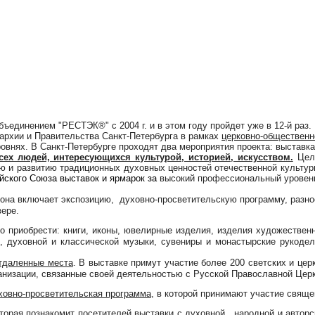
единением "РЕСТЭК®" с 2004 г. и в этом году пройдет уже в 12-й раз.
пархии и Правительства Санкт-Петербурга в рамках
церковно-общественн
внях. В Санкт-Петербурге проходят два мероприятия проекта: выставка
сех людей, интересующихся культурой, историей, искусством.
Цель
ю и развитию традиционных духовных ценностей отечественной культуры
йского Союза выставок и ярмарок за
высокий профессиональный уровень 
 она включает экспозицию, духовно-просветительскую программу, разн
вере.
о приобрести: книги, иконы, ювелирные изделия, изделия художествен
в, духовной и классической музыки, сувениры и монастырские рукоде
тдаленные места
. В выставке примут участие более 200 светских и цер
ганизации, связанные своей деятельностью с Русской Православной Цер
ховно-просветительская программа
, в которой принимают участие свяще
торая познакомит посетителей выставки с духовной, народной и автор