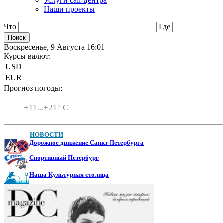
Услуги call-центра
Наши проекты
Что
Где
Воскресенье, 9 Августа 16:01
Курсы валют:
USD
EUR
Прогноз погоды:
Санкт-Петербург
+
11...
+
21° C
НОВОСТИ
Дорожное движение Санкт-Петербурга
Спортивный Петербург
Наша Культурная столица