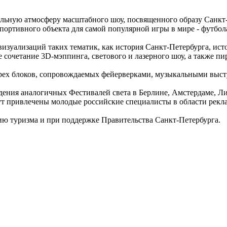
льную атмосферу масштабного шоу, посвященного образу Санкт-П
портивного объекта для самой популярной игры в мире - футбол
зуализаций таких тематик, как история Санкт-Петербурга, истор
е сочетание 3D-мэппинга, светового и лазерного шоу, а также п
четырех блоков, сопровождаемых фейерверками, музыкальными вы
ения аналогичных Фестивалей света в Берлине, Амстердаме, Лио
дут привлечены молодые российские специалисты в области рек
ию туризма и при поддержке Правительства Санкт-Петербурга.