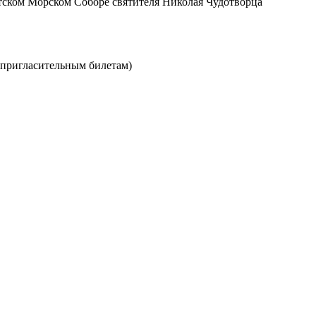
ском Морском Соборе святителя Николая Чудотворца
о пригласительным билетам)