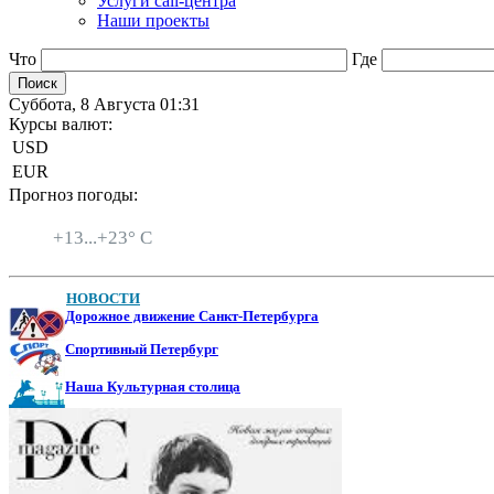
Услуги call-центра
Наши проекты
Что
Где
Суббота, 8 Августа 01:31
Курсы валют:
USD
EUR
Прогноз погоды:
Санкт-Петербург
+
13...
+
23° C
НОВОСТИ
Дорожное движение Санкт-Петербурга
Спортивный Петербург
Наша Культурная столица