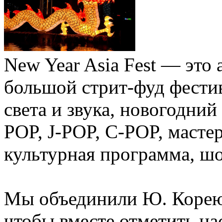
New Year Asia Fest — это 
большой стрит-фуд фестив
света и звука, новогодни
POP, J-POP, C-POP, масте
культурная программа, шо
Мы объединили Ю. Корею
чтобы вместе отметить н