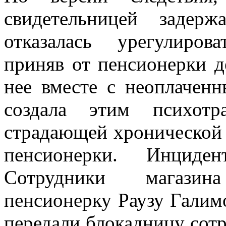
свидетельницей задерж
отказалась урегулиро
приняв от пенсионерки д
нее вместе с неоплачен
создала этим психот
страдающей хронической
пенсионерки. Инциде
Сотрудники магазин
пенсионерку Раузу Галимо
передали блокадницу сотр