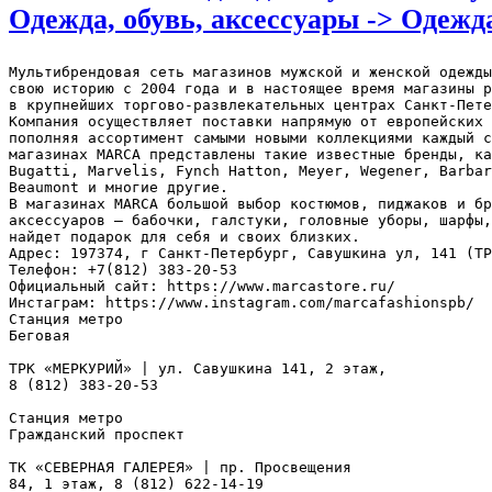
Одежда, обувь, аксессуары -> Одежд
Мультибрендовая сеть магазинов мужской и женской одежды
свою историю с 2004 года и в настоящее время магазины р
в крупнейших торгово-развлекательных центрах Санкт-Пете
Компания осуществляет поставки напрямую от европейских 
пополняя ассортимент самыми новыми коллекциями каждый с
магазинах MARCA представлены такие известные бренды, ка
Bugatti, Marvelis, Fynch Hatton, Meyer, Wegener, Barbar
Beaumont и многие другие.

В магазинах MARCA большой выбор костюмов, пиджаков и бр
аксессуаров – бабочки, галстуки, головные уборы, шарфы,
найдет подарок для себя и своих близких.

Адрес: 197374, г Санкт-Петербург, Савушкина ул, 141 (ТР
Телефон: +7(812) 383-20-53

Официальный сайт: https://www.marcastore.ru/

Инстаграм: https://www.instagram.com/marcafashionspb/

Станция метро

Беговая

ТРК «МЕРКУРИЙ» | ул. Савушкина 141, 2 этаж,

8 (812) 383-20-53

Станция метро

Гражданский проспект

ТК «СЕВЕРНАЯ ГАЛЕРЕЯ» | пр. Просвещения

84, 1 этаж, 8 (812) 622-14-19
