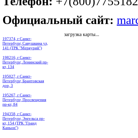
Телефон:
+7(800)77551
Официальный сайт:
marc
загрузка карты...
197374, г Санкт-
Петербург, Савушкина ул,
141 (ТРК "Меркурий")
198216, г Санкт-
Петербург, Ленинский пр-
кт, 134
195027, г Санкт-
Петербург, Брантовская
дор, 3
195267, г Санкт-
Петербург, Просвещения
пр-кт, 84
194358, г Санкт-
Петербург, Энгельса пр-
кт, 154 (ТРК "Гранд
Каньон")